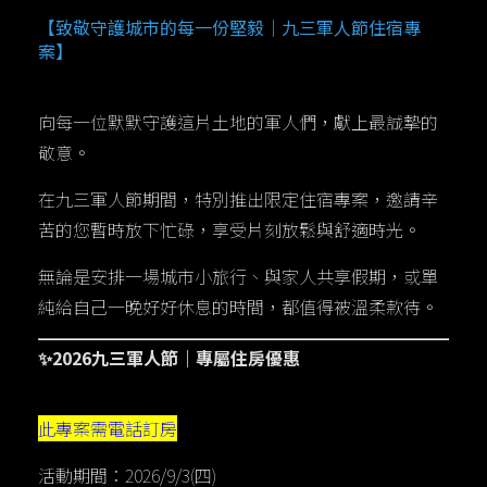
【致敬守護城市的每一份堅毅｜九三軍人節住宿專
案】
向每一位默默守護這片土地的軍人們，獻上最誠摯的
敬意。
在九三軍人節期間，特別推出限定住宿專案，邀請辛
苦的您暫時放下忙碌，享受片刻放鬆與舒適時光。
無論是安排一場城市小旅行、與家人共享假期，或單
純給自己一晚好好休息的時間，都值得被溫柔款待。
✨2026九三軍人節｜專屬住房優惠
此專案需電話訂房
活動期間：2026/9/3(四)