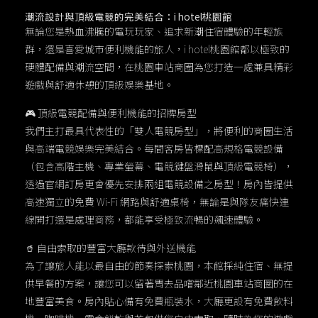
潮流設計與頂級電競的完美結合：i hotel桃園館
無論您是熱血沸騰的電玩玩家、追求新潮住宿體驗的年輕族
群，還是喜愛城市便利機能的旅人，i hotel桃園館都以極致的
硬體配備與潮流空間，在桃園車站商圈為您打造一處兼具精彩
遊戲與舒適休憩的頂級娛樂基地。
🎮 頂級電競配備與便利機能的招牌房型
我們主打最具代表性的「雙人電競房型」，將便利的商圈生活
與高端電競娛樂完美結合。每間客房皆標配高規格電競設備
（包含高階主機、專業螢幕、電競鍵盤滑鼠與頂級電競椅），
透過官網訂房更會優先安排兩組電競設備之房型！房內皆提供
高速獨立的免費 Wi-Fi 網路與舒適桌椅，無論是與隊友痛快連
線開打還是處理商務，都能享受極致流暢的飆速體驗。
🥤 自由索取的豐富大廳款待與外送機能
為了讓旅人能以最自由的節奏探索桃園，本館採純住宿、無提
供早餐的方案，讓您可以留著胃去品嚐鄰近桃園車站商圈的在
地豐富美食。房內貼心備有免費瓶裝水，大廳更設有免費飲料