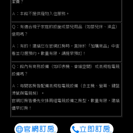
潔費？
Ａ：本館不提供寵物入住服務。
Ｑ：有適合親子家庭的設施或嬰兒用品（如嬰兒床、澡盆）
借用嗎？
Ａ：有的！建議您在官網訂房時，直接於「加購商品」中查
看並勾選預約。數量有限，請提早預訂！
Ｑ：館內有商務設備（如印表機、會議空間）或高規格電競
設備嗎？
Ａ：每間客房皆配備高規格電競設備（含主機、螢幕、鍵盤
滑鼠與電競椅）。
官網訂房皆優先安排兩組電競設備之房型，數量有限，建議
儘早訂房！