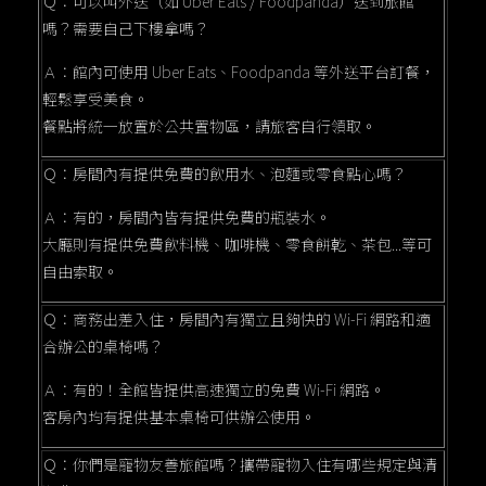
Ｑ：可以叫外送（如 Uber Eats / Foodpanda）送到旅館
嗎？需要自己下樓拿嗎？
Ａ：館內可使用 Uber Eats、Foodpanda 等外送平台訂餐，
輕鬆享受美食。
餐點將統一放置於公共置物區，請旅客自行領取。
Ｑ：房間內有提供免費的飲用水、泡麵或零食點心嗎？
Ａ：有的，房間內皆有提供免費的瓶裝水。
大廳則有提供免費飲料機、咖啡機、零食餅乾、茶包...等可
自由索取。
Ｑ：商務出差入住，房間內有獨立且夠快的 Wi-Fi 網路和適
合辦公的桌椅嗎？
Ａ：有的！全館皆提供高速獨立的免費 Wi-Fi 網路。
客房內均有提供基本桌椅可供辦公使用。
Ｑ：你們是寵物友善旅館嗎？攜帶寵物入住有哪些規定與清