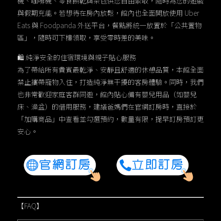
機、咖啡機、零食餅乾與茶包供您自由索取，隨時為您的遊戲
與假期充能。若想待在房內放鬆，館內也全面開放使用 Uber
Eats 與 Foodpanda 外送平台，餐點將統一放置於「公共置物
區」，隨時可下樓領取，享受零時差的美味。
🛍 純淨安全的住宿環境與親子貼心服務
為了帶給所有貴賓最乾淨、安靜且舒適的休憩品質，本館全面
禁止攜帶寵物入住，打造純淨無干擾的客房體驗。同時，我們
也非常歡迎家庭客群同遊，館內貼心備有嬰兒用品（如嬰兒
床、澡盆）的借用服務，建議爸媽們在官網訂房時，直接於
「加購商品」中查看並勾選預約，數量有限，提早訂房預訂更
安心。
【FAQ】